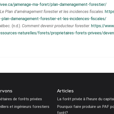
rivee.ca/jamenage-ma-foret/plan-damenagement-forestier/
Le Plan d'aménagement forestier et les incidences fiscales
.
https
/le-plan-damenagement-forestier-et-les-incidences-fiscales/
bec. (n.d.).
Comment devenir producteur forestier
.
https://www.
ssources-naturelles/forets/proprietaires-forets-privees/deveni
ervons
Articles
étaires de forêts privées
La forêt privée à l'heure du capita
llers et ingénieurs forestiers
Pourquoi faire produire un PAF po
forêt?