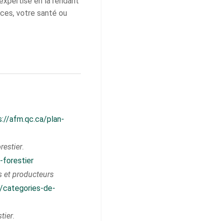
 expertise en la rendant
ces, votre santé ou
s://afm.qc.ca/plan-
restier
.
-forestier
s et producteurs
/categories-de-
tier
.