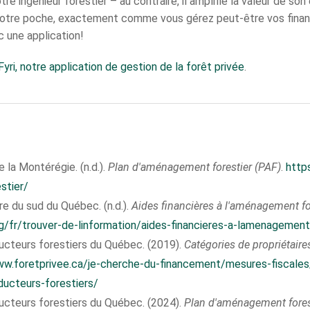
re ingénieur forestier – au contraire, il amplifie la valeur de son
votre poche, exactement comme vous gérez peut-être vos finan
 une application!
Fyri, notre application de gestion de la forêt privée
.
 la Montérégie. (n.d.).
Plan d'aménagement forestier (PAF)
.
http
stier/
re du sud du Québec. (n.d.).
Aides financières à l'aménagement fo
g/fr/trouver-de-linformation/aides-financieres-a-lamenagement
ucteurs forestiers du Québec. (2019).
Catégories de propriétaire
ww.foretprivee.ca/je-cherche-du-financement/mesures-fiscales
ducteurs-forestiers/
ucteurs forestiers du Québec. (2024).
Plan d'aménagement fores