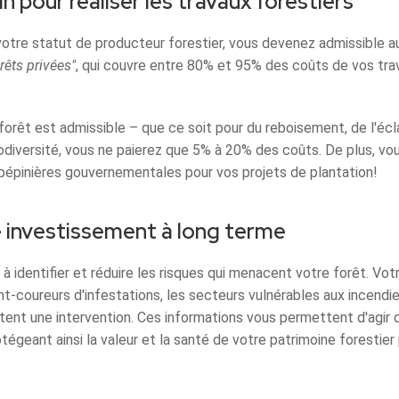
 pour réaliser les travaux forestiers
votre statut de producteur forestier, vous devenez admissible 
rêts privées"
, qui couvre entre 80% et 95% des coûts de vos t
 forêt est admissible – que ce soit pour du reboisement, de l'éc
odiversité, vous ne paierez que 5% à 20% des coûts. De plus, vo
 pépinières gouvernementales pour vos projets de plantation!
 investissement à long terme
à identifier et réduire les risques qui menacent votre forêt. Votr
nt-coureurs d'infestations, les secteurs vulnérables aux incend
sitent une intervention. Ces informations vous permettent d'agir
otégeant ainsi la valeur et la santé de votre patrimoine forestier