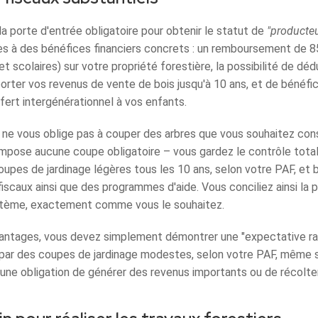
a porte d'entrée obligatoire pour obtenir le statut de
"producteu
s à des bénéfices financiers concrets : un remboursement de 
et scolaires) sur votre propriété forestière, la possibilité de d
rter vos revenus de vente de bois jusqu'à 10 ans, et de bénéfic
sfert intergénérationnel à vos enfants.
 ne vous oblige pas à couper des arbres que vous souhaitez con
impose aucune coupe obligatoire – vous gardez le contrôle tota
upes de jardinage légères tous les 10 ans, selon votre PAF, et 
iscaux ainsi que des programmes d'aide. Vous conciliez ainsi la p
stème, exactement comme vous le souhaitez.
vantages, vous devez simplement démontrer une "expectative rai
e par des coupes de jardinage modestes, selon votre PAF, même 
une obligation de générer des revenus importants ou de récolter