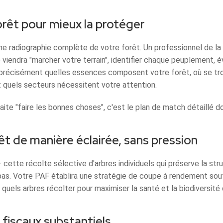
orêt pour mieux la protéger
 radiographie complète de votre forêt. Un professionnel de la f
 viendra "marcher votre terrain", identifier chaque peuplement, év
 précisément quelles essences composent votre forêt, où se tr
t quels secteurs nécessitent votre attention.
aite "faire les bonnes choses", c'est le plan de match détaillé d
êt de manière éclairée, sans pression
 cette récolte sélective d'arbres individuels qui préserve la stru
pas. Votre PAF établira une stratégie de coupe à rendement sou
 quels arbres récolter pour maximiser la santé et la biodiversité 
fiscaux substantiels