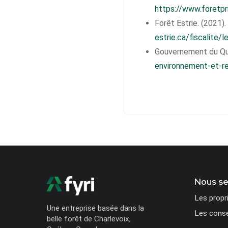
https://www.foretp
Forêt Estrie. (2021).
estrie.ca/fiscalite
Gouvernement du Qué
environnement-et-re
Nous s
Les propri
Une entreprise basée dans la
Les consei
belle forêt de Charlevoix,